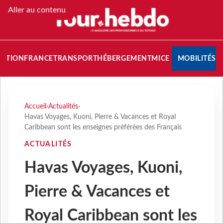
Aller au contenu
NATION
FRANCE
TRANSPORT
HÉBERGEMENT
MICE
MOBILITÉS
Accueil
›
Actualités
›
Havas Voyages, Kuoni, Pierre & Vacances et Royal
Caribbean sont les enseignes préférées des Français
ACTUALITÉS
Havas Voyages, Kuoni,
Pierre & Vacances et
Royal Caribbean sont les