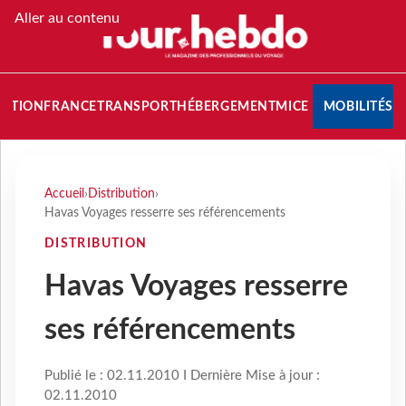
Aller au contenu
NATION
FRANCE
TRANSPORT
HÉBERGEMENT
MICE
MOBILITÉS
Accueil
›
Distribution
›
Havas Voyages resserre ses référencements
DISTRIBUTION
Havas Voyages resserre
ses référencements
Publié le : 02.11.2010 I Dernière Mise à jour :
02.11.2010