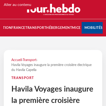
Aller au contenu
NATION
FRANCE
TRANSPORT
HÉBERGEMENT
MICE
MOBILITÉS
Accueil
›
Transport
›
Havila Voyages inaugure la première croisière électrique
du Havila Capella
TRANSPORT
Havila Voyages inaugure
la première croisière