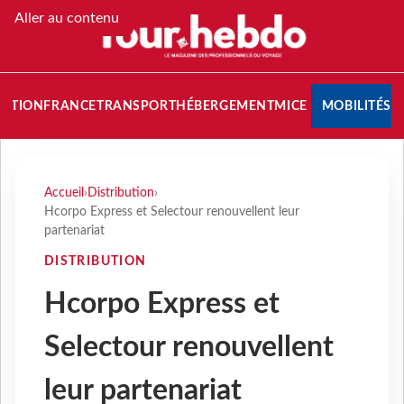
Aller au contenu
NATION
FRANCE
TRANSPORT
HÉBERGEMENT
MICE
MOBILITÉS
Accueil
›
Distribution
›
Hcorpo Express et Selectour renouvellent leur
partenariat
DISTRIBUTION
Hcorpo Express et
Selectour renouvellent
leur partenariat