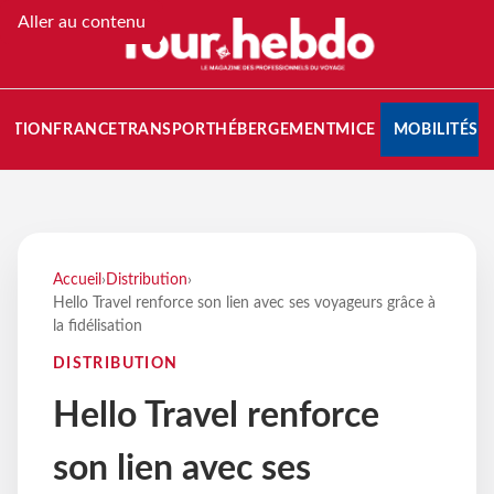
Aller au contenu
NATION
FRANCE
TRANSPORT
HÉBERGEMENT
MICE
MOBILITÉS
Accueil
›
Distribution
›
Hello Travel renforce son lien avec ses voyageurs grâce à
la fidélisation
DISTRIBUTION
Hello Travel renforce
son lien avec ses