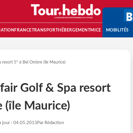
NATION
FRANCE
TRANSPORT
HÉBERGEMENT
MICE
MOBILITÉS
a resort 5* à Bel Ombre (île Maurice)
fair Golf & Spa resort
 (île Maurice)
à jour : 04.05.2013
Par Rédaction