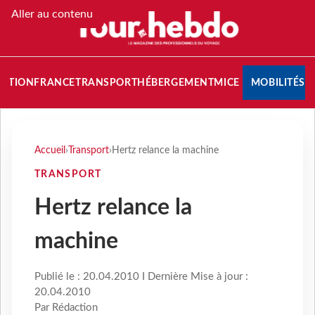
Aller au contenu
NATION
FRANCE
TRANSPORT
HÉBERGEMENT
MICE
MOBILITÉS
Accueil
›
Transport
›
Hertz relance la machine
TRANSPORT
Hertz relance la
machine
Publié le : 20.04.2010 I Dernière Mise à jour :
20.04.2010
Par Rédaction