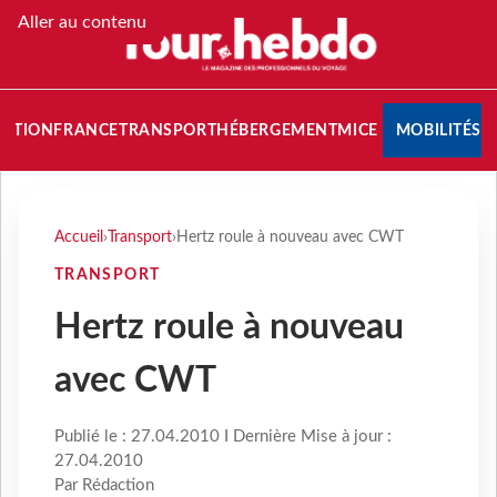
Aller au contenu
NATION
FRANCE
TRANSPORT
HÉBERGEMENT
MICE
MOBILITÉS
Accueil
›
Transport
›
Hertz roule à nouveau avec CWT
TRANSPORT
Hertz roule à nouveau
avec CWT
Publié le : 27.04.2010 I Dernière Mise à jour :
27.04.2010
Par Rédaction