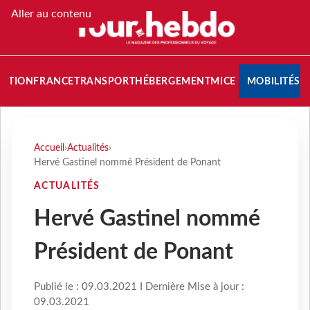
Aller au contenu
NATION
FRANCE
TRANSPORT
HÉBERGEMENT
MICE
MOBILITÉS
Accueil
›
Actualités
›
Hervé Gastinel nommé Président de Ponant
ACTUALITÉS
Hervé Gastinel nommé
Président de Ponant
Publié le : 09.03.2021 I Dernière Mise à jour :
09.03.2021