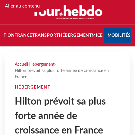
Aller au contenu
NATION
FRANCE
TRANSPORT
HÉBERGEMENT
MICE
MOBILITÉS
Accueil
›
Hébergement
›
Hilton prévoit sa plus forte année de croissance en
France
HÉBERGEMENT
Hilton prévoit sa plus
forte année de
croissance en France