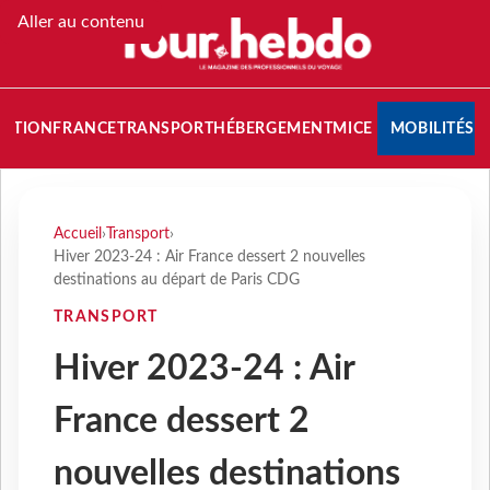
Aller au contenu
NATION
FRANCE
TRANSPORT
HÉBERGEMENT
MICE
MOBILITÉS
Accueil
›
Transport
›
Hiver 2023-24 : Air France dessert 2 nouvelles
destinations au départ de Paris CDG
TRANSPORT
Hiver 2023-24 : Air
France dessert 2
nouvelles destinations