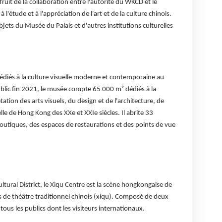
it de la collaboration entre l'autorité du WKCD et le
l'étude et à l'appréciation de l'art et de la culture chinois.
jets du Musée du Palais et d'autres institutions culturelles
édiés à la culture visuelle moderne et contemporaine au
blic fin 2021, le musée compte 65 000 m² dédiés à la
rétation des arts visuels, du design et de l'architecture, de
lle de Hong Kong des XXe et XXIe siècles. Il abrite 33
 boutiques, des espaces de restaurations et des points de vue
tural District, le Xiqu Centre est la scène hongkongaise de
s de théâtre traditionnel chinois (xiqu). Composé de deux
 tous les publics dont les visiteurs internationaux.