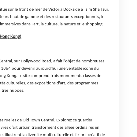
 situé sur le front de mer de Victoria Dockside à Tsim Sha Tsui.
éateurs haut de gamme et des restaurants exceptionnels, le
mmersives dans l'art, la culture, la nature et le shopping.
e Hong Kong)
Central, sur Hollywood Road, a fait l'objet de nombreuses
s 1864 pour devenir aujourd'hui une véritable icône du
 Hong Kong. Le site comprend trois monuments classés de
ités culturelles, des expositions d'art, des programmes
s très huppés.
es ruelles de Old Town Central. Explorez ce quartier
res d’art urbain transforment des allées ordinaires en
es illustrent la diversité multiculturelle et l'esprit créatif de