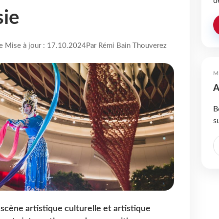
d
sie
re Mise à jour : 17.10.2024
Par Rémi Bain Thouverez
M
A
B
s
scène artistique culturelle et artistique