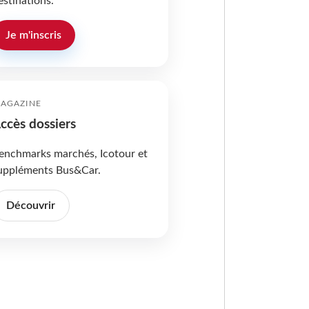
estinations.
Je m'inscris
AGAZINE
ccès dossiers
enchmarks marchés, Icotour et
uppléments Bus&Car.
Découvrir