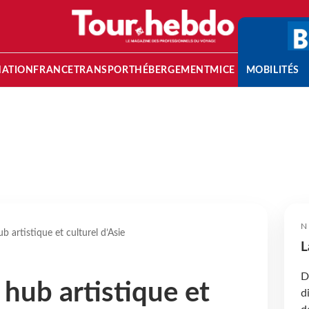
NATION
FRANCE
TRANSPORT
HÉBERGEMENT
MICE
MOBILITÉS
N
 artistique et culturel d’Asie
L
D
hub artistique et
d