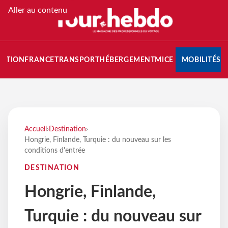
Aller au contenu
NATION
FRANCE
TRANSPORT
HÉBERGEMENT
MICE
MOBILITÉS
Accueil
›
Destination
›
Hongrie, Finlande, Turquie : du nouveau sur les
conditions d'entrée
DESTINATION
Hongrie, Finlande,
Turquie : du nouveau sur