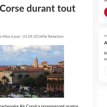
d
 Corse durant tout
M
re Mise à jour : 22.09.2016
Par Rédaction
A
B
s
sa partenaire Air Corsica proposeront quatre