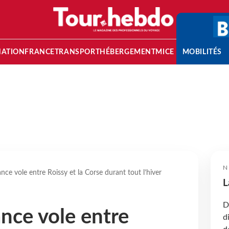
NATION
FRANCE
TRANSPORT
HÉBERGEMENT
MICE
MOBILITÉS
N
nce vole entre Roissy et la Corse durant tout l’hiver
L
D
ance vole entre
d