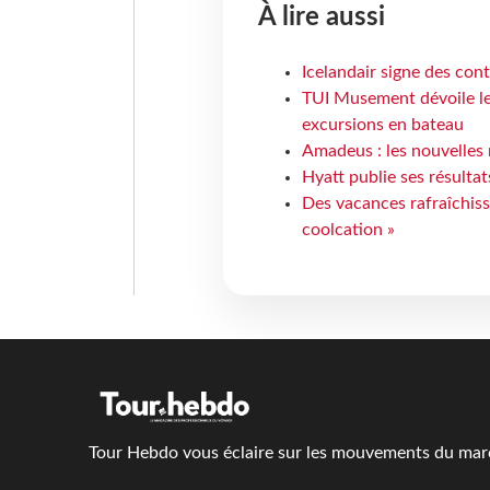
À lire aussi
Icelandair signe des con
TUI Musement dévoile les
excursions en bateau
Amadeus : les nouvelles 
Hyatt publie ses résulta
Des vacances rafraîchiss
coolcation »
Tour Hebdo vous éclaire sur les mouvements du march