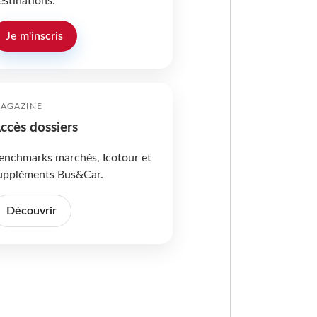
estinations.
Je m'inscris
AGAZINE
ccès dossiers
enchmarks marchés, Icotour et
uppléments Bus&Car.
Découvrir