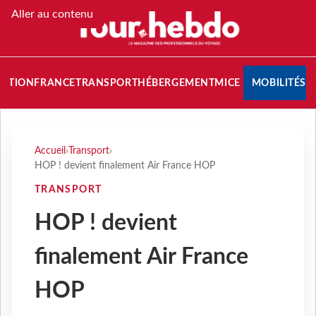
Aller au contenu
NATION
FRANCE
TRANSPORT
HÉBERGEMENT
MICE
MOBILITÉS
Accueil
›
Transport
›
HOP ! devient finalement Air France HOP
TRANSPORT
HOP ! devient
finalement Air France
HOP