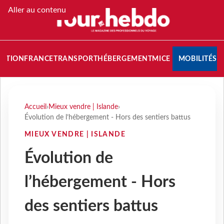
Aller au contenu
NATION
FRANCE
TRANSPORT
HÉBERGEMENT
MICE
MOBILITÉS
Accueil
›
Mieux vendre | Islande
›
Évolution de l’hébergement - Hors des sentiers battus
MIEUX VENDRE | ISLANDE
Évolution de
l’hébergement - Hors
des sentiers battus