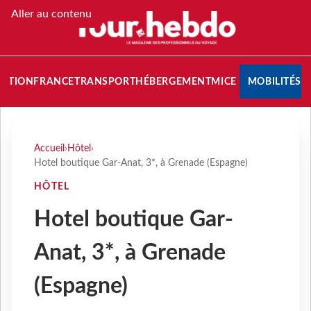
Aller au contenu
NATION
FRANCE
TRANSPORT
HÉBERGEMENT
MICE
MOBILITÉS
Accueil
›
Hôtel
›
Hotel boutique Gar-Anat, 3*, à Grenade (Espagne)
HÔTEL
Hotel boutique Gar-
Anat, 3*, à Grenade
(Espagne)