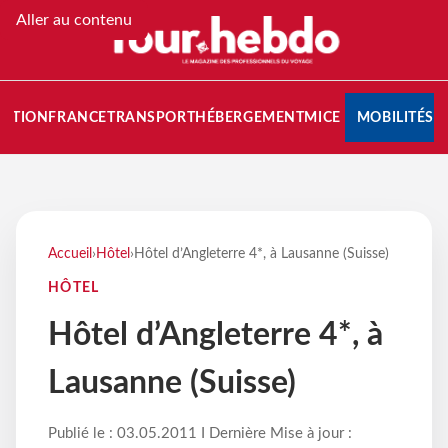
Aller au contenu
NATION
FRANCE
TRANSPORT
HÉBERGEMENT
MICE
MOBILITÉS
Accueil
›
Hôtel
›
Hôtel d’Angleterre 4*, à Lausanne (Suisse)
HÔTEL
Hôtel d’Angleterre 4*, à
Lausanne (Suisse)
Publié le : 03.05.2011 I Dernière Mise à jour :