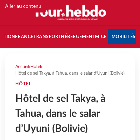
Aller au contenu
NATION
FRANCE
TRANSPORT
HÉBERGEMENT
MICE
MOBILITÉS
Accueil
›
Hôtel
›
Hôtel de sel Takya, à Tahua, dans le salar d’Uyuni (Bolivie)
HÔTEL
Hôtel de sel Takya, à
Tahua, dans le salar
d’Uyuni (Bolivie)