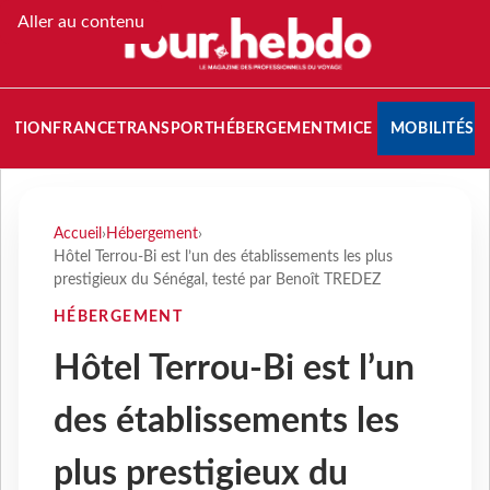
Aller au contenu
NATION
FRANCE
TRANSPORT
HÉBERGEMENT
MICE
MOBILITÉS
Accueil
›
Hébergement
›
Hôtel Terrou-Bi est l’un des établissements les plus
prestigieux du Sénégal, testé par Benoît TREDEZ
HÉBERGEMENT
Hôtel Terrou-Bi est l’un
des établissements les
plus prestigieux du