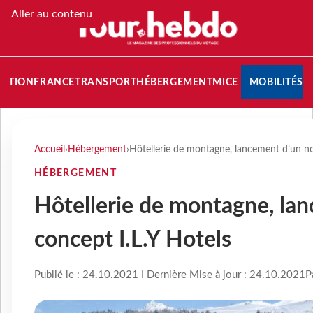
Aller au contenu
NATION
FRANCE
TRANSPORT
HÉBERGEMENT
MICE
MOBILITÉS
Accueil
›
Hébergement
›
Hôtellerie de montagne, lancement d’un no
HÉBERGEMENT
Hôtellerie de montagne, la
concept I.L.Y Hotels
Publié le : 24.10.2021 I Dernière Mise à jour : 24.10.2021
P