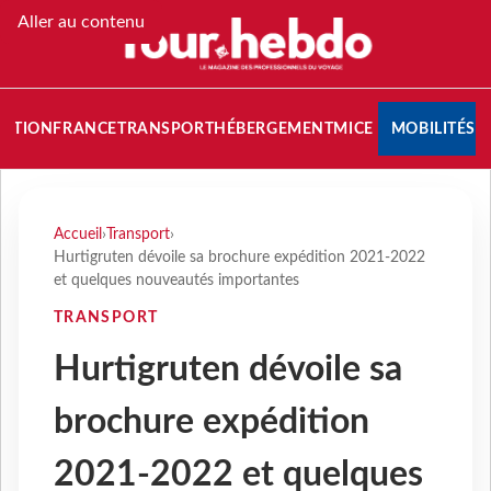
Aller au contenu
NATION
FRANCE
TRANSPORT
HÉBERGEMENT
MICE
MOBILITÉS
Accueil
›
Transport
›
Hurtigruten dévoile sa brochure expédition 2021-2022
et quelques nouveautés importantes
TRANSPORT
Hurtigruten dévoile sa
brochure expédition
2021-2022 et quelques