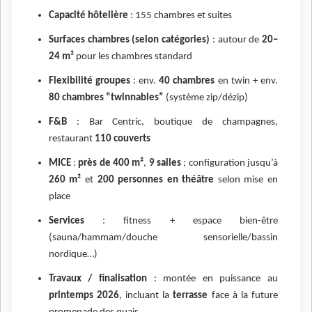
Capacité hôtelière
: 155 chambres et suites
Surfaces chambres (selon catégories)
: autour de
20–
24 m²
pour les chambres standard
Flexibilité groupes
: env.
40 chambres
en twin + env.
80 chambres “twinnables”
(système zip/dézip)
F&B
: Bar Centric, boutique de champagnes,
restaurant
110 couverts
MICE
:
près de 400 m²
,
9 salles
; configuration jusqu’à
260 m²
et
200 personnes en théâtre
selon mise en
place
Services
: fitness + espace bien-être
(sauna/hammam/douche sensorielle/bassin
nordique…)
Travaux / finalisation
: montée en puissance au
printemps 2026
, incluant la
terrasse
face à la future