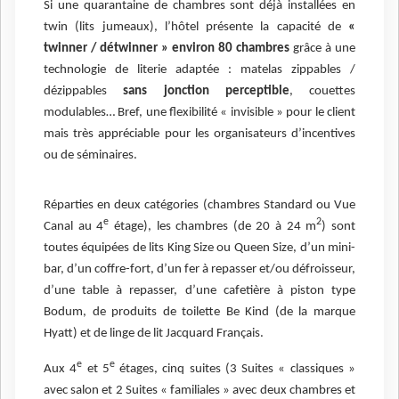
Si une quarantaine de chambres sont déjà installées en
twin (lits jumeaux), l’hôtel présente la capacité de
«
twinner / détwinner » environ 80 chambres
grâce à une
technologie de literie adaptée : matelas zippables /
dézippables
sans jonction perceptible
, couettes
modulables… Bref, une flexibilité « invisible » pour le client
mais très appréciable pour les organisateurs d’incentives
ou de séminaires.
Réparties en deux catégories (chambres Standard ou Vue
e
2
Canal au 4
étage), les chambres (de 20 à 24 m
) sont
toutes équipées de lits King Size ou Queen Size, d’un mini-
bar, d’un coffre-fort, d’un fer à repasser et/ou défroisseur,
d’une table à repasser, d’une cafetière à piston type
Bodum, de produits de toilette Be Kind (de la marque
Hyatt) et de linge de lit Jacquard Français.
e
e
Aux 4
et 5
étages, cinq suites (3 Suites « classiques »
avec salon et 2 Suites « familiales » avec deux chambres et