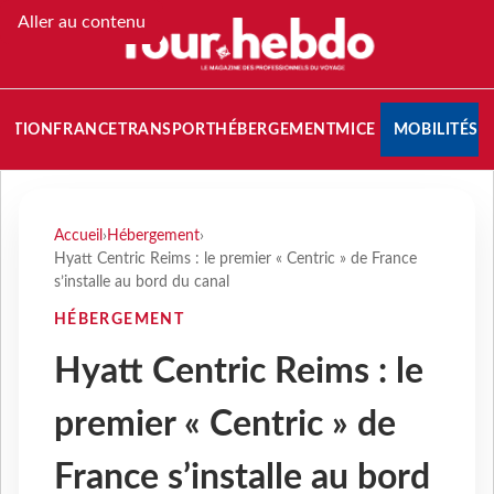
Aller au contenu
NATION
FRANCE
TRANSPORT
HÉBERGEMENT
MICE
MOBILITÉS
Accueil
›
Hébergement
›
Hyatt Centric Reims : le premier « Centric » de France
s’installe au bord du canal
HÉBERGEMENT
Hyatt Centric Reims : le
premier « Centric » de
France s’installe au bord