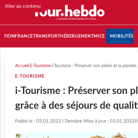
Aller au contenu
NATION
FRANCE
TRANSPORT
HÉBERGEMENT
MICE
MOBILITÉS
Accueil
›
E-Tourisme
›
i-Tourisme : Préserver son plaisir et la planète
E-TOURISME
i-Tourisme : Préserver son pl
grâce à des séjours de quali
Publié le : 03.01.2022 I Dernière Mise à jour : 03.01.2022
P