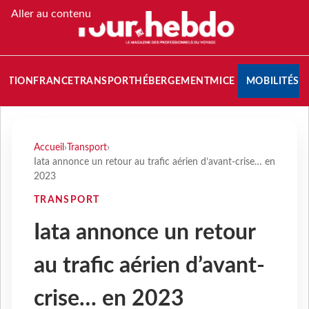
Aller au contenu
NATION
FRANCE
TRANSPORT
HÉBERGEMENT
MICE
MOBILITÉS
Accueil
›
Transport
›
Iata annonce un retour au trafic aérien d’avant-crise… en
2023
TRANSPORT
Iata annonce un retour
au trafic aérien d’avant-
crise… en 2023