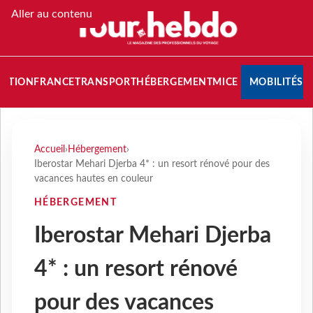
Aller au contenu
NATION
FRANCE
TRANSPORT
HÉBERGEMENT
MICE
MOBILITÉS
Accueil
›
Hébergement
›
Iberostar Mehari Djerba 4* : un resort rénové pour des
vacances hautes en couleur
HÉBERGEMENT
Iberostar Mehari Djerba
4* : un resort rénové
pour des vacances