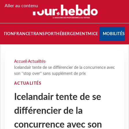
Aller au contenu
NATION
FRANCE
TRANSPORT
HÉBERGEMENT
MICE
MOBILITÉS
Accueil
›
Actualités
›
Icelandair tente de se différencier de la concurrence avec
son ‘’stop over’’ sans supplément de prix
ACTUALITÉS
Icelandair tente de se
différencier de la
concurrence avec son