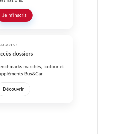
estinations.
Je m'inscris
AGAZINE
ccès dossiers
enchmarks marchés, Icotour et
uppléments Bus&Car.
Découvrir