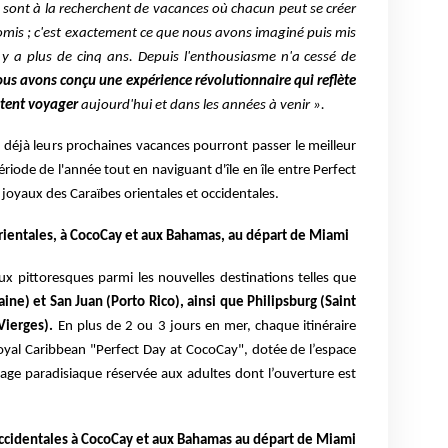
s sont à la recherchent de vacances où chacun peut se créer
omis ; c'est exactement ce que nous avons imaginé puis mis
l y a plus de cinq ans. Depuis l'enthousiasme n'a cessé de
us avons conçu une expérience révolutionnaire qui reflète
itent voyager
aujourd'hui et dans les années à venir ».
 déjà leurs prochaines vacances pourront passer le meilleur
ériode de l'année tout en naviguant d'île en île entre Perfect
 joyaux des Caraïbes orientales et occidentales.
orientales, à CocoCay et aux Bahamas, au départ de Miami
ux pittoresques parmi les nouvelles destinations telles que
ne) et San Juan (Porto Rico), ainsi que Philipsburg (Saint
 Vierges).
En plus de 2 ou 3 jours en mer, chaque itinéraire
Royal
Caribbean "Perfect Day at CocoCay", dotée de l’espace
lage paradisiaque
réservée aux adultes dont l’ouverture est
 occidentales à CocoCay et aux Bahamas au départ de Miami