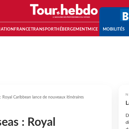
NATION
FRANCE
TRANSPORT
HÉBERGEMENT
MICE
MOBILITÉS
N
 : Royal Caribbean lance de nouveaux itinéraires
L
D
seas : Royal
d