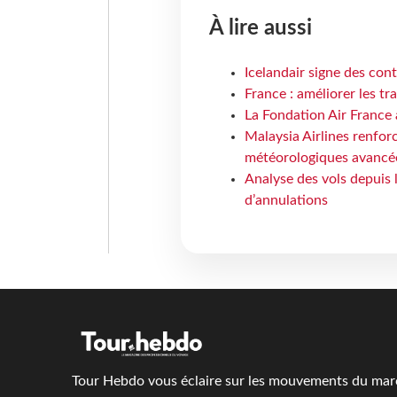
À lire aussi
Icelandair signe des con
France : améliorer les tr
La Fondation Air France 
Malaysia Airlines renforc
météorologiques avancé
Analyse des vols depuis 
d’annulations
Tour Hebdo vous éclaire sur les mouvements du march