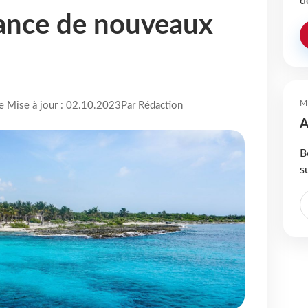
d
lance de nouveaux
M
re Mise à jour : 02.10.2023
Par Rédaction
A
B
s