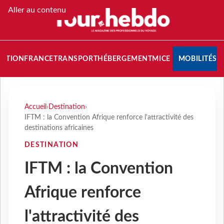
Aller au contenu
NATION
FRANCE
TRANSPORT
HÉBERGEMENT
MICE
MOBILITÉS
Accueil
›
Destination
›
IFTM : la Convention Afrique renforce l'attractivité des
destinations africaines
DESTINATION
IFTM : la Convention
Afrique renforce
l'attractivité des