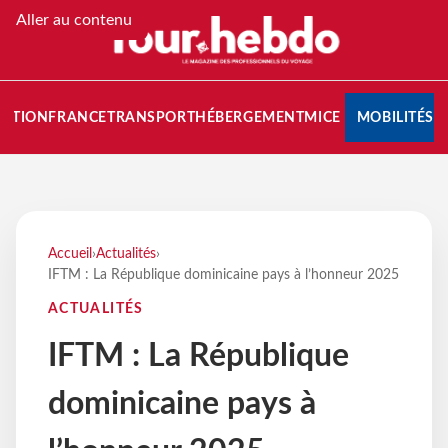
Aller au contenu
NATION
FRANCE
TRANSPORT
HÉBERGEMENT
MICE
MOBILITÉS
Accueil
›
Actualités
›
IFTM : La République dominicaine pays à l’honneur 2025
ACTUALITÉS
IFTM : La République
dominicaine pays à