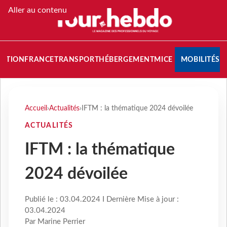
Aller au contenu
NATION
FRANCE
TRANSPORT
HÉBERGEMENT
MICE
MOBILITÉS
Accueil
›
Actualités
›
IFTM : la thématique 2024 dévoilée
ACTUALITÉS
IFTM : la thématique
2024 dévoilée
Publié le : 03.04.2024 I Dernière Mise à jour :
03.04.2024
Par Marine Perrier