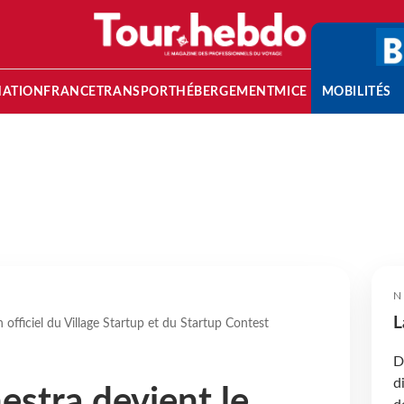
NATION
FRANCE
TRANSPORT
HÉBERGEMENT
MICE
MOBILITÉS
N
L
 officiel du Village Startup et du Startup Contest
D
d
estra devient le