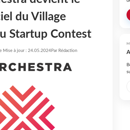
d
iel du Village
du Startup Contest
M
re Mise à jour : 24.05.2024
Par Rédaction
A
B
s