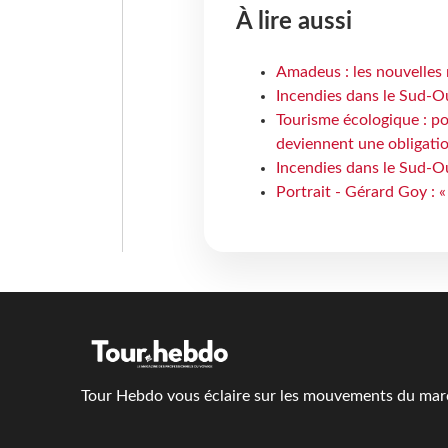
À lire aussi
Amadeus : les nouvelles 
Incendies dans le Sud-Oue
Tourisme écologique : po
deviennent une obligatio
Incendies dans le Sud-Ou
Portrait - Gérard Goy : «
Tour Hebdo vous éclaire sur les mouvements du march