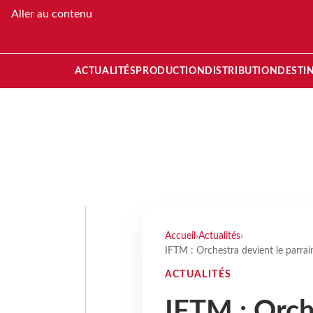
Aller au contenu
ACTUALITÉS
PRODUCTION
DISTRIBUTION
DESTI
Accueil
›
Actualités
›
IFTM : Orchestra devient le parrain
ACTUALITÉS
IFTM : Orch