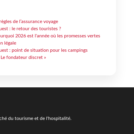
règles de l’assurance voyage
st : le retour des touristes ?
urquoi 2026 est l'année où les promesses vertes
n légale
est : point de situation pour les campings
 Le fondateur discret »
é du tourisme et de l'hospitalité.