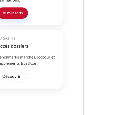
estinations.
Je m'inscris
AGAZINE
ccès dossiers
enchmarks marchés, Icotour et
uppléments Bus&Car.
Découvrir