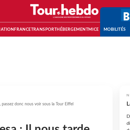
NATION
FRANCE
TRANSPORT
HÉBERGEMENT
MICE
MOBILITÉS
N
L
 passez donc nous voir sous la Tour Eiffel
D
d
sa : Il nous tarde