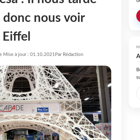
d
z donc nous voir
Eiffel
M
re Mise à jour : 01.10.2021
Par Rédaction
A
B
s