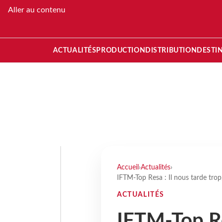
Aller au contenu
ACTUALITÉS
PRODUCTION
DISTRIBUTION
DESTI
Accueil
›
Actualités
›
IFTM-Top Resa : Il nous tarde trop,
ACTUALITÉS
IFTM-Top Re