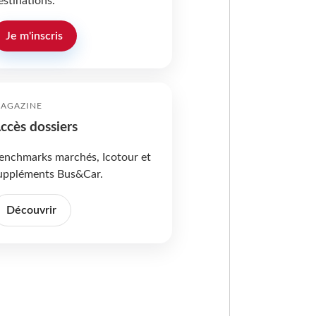
estinations.
Je m'inscris
AGAZINE
ccès dossiers
enchmarks marchés, Icotour et
uppléments Bus&Car.
Découvrir