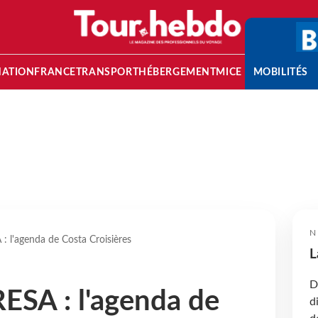
NATION
FRANCE
TRANSPORT
HÉBERGEMENT
MICE
MOBILITÉS
N
 l'agenda de Costa Croisières
L
D
SA : l'agenda de
d