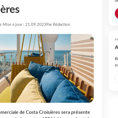
d
ières
re Mise à jour : 21.09.2023
Par Rédaction
M
A
B
s
merciale de Costa Croisières sera présente