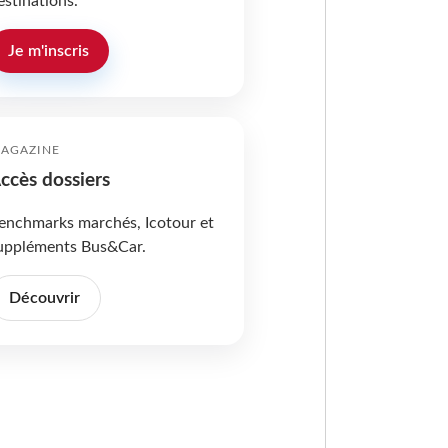
estinations.
Je m'inscris
AGAZINE
ccès dossiers
enchmarks marchés, Icotour et
uppléments Bus&Car.
Découvrir