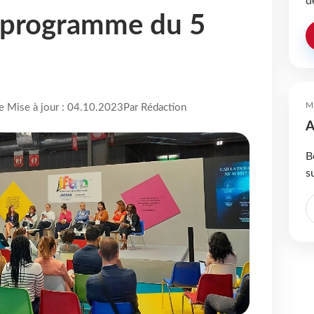
d
e programme du 5
M
re Mise à jour : 04.10.2023
Par Rédaction
A
B
s