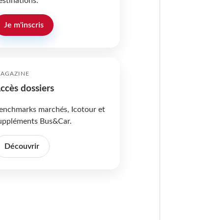
estinations.
Je m'inscris
AGAZINE
ccès dossiers
enchmarks marchés, Icotour et
uppléments Bus&Car.
Découvrir