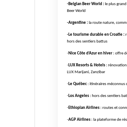
-Belgian Beer World :
le plus grand 
Beer World
-Argentine :
la route nature, commu
-Le tourisme durable en Croatie :
r
hors des sentiers battus
-
Nice Côte d’Azur en hiver
: offre 
-
LUX Resorts & Hotels
: rénovation
LUX Marijani, Zanzibar
-
Le Québec
: itinéraires méconnus
-
Los Angeles
: hors des sentiers ba
-
Ethiopian Airlines
: routes et conn
-
AGP Airlines
: la plateforme de ré