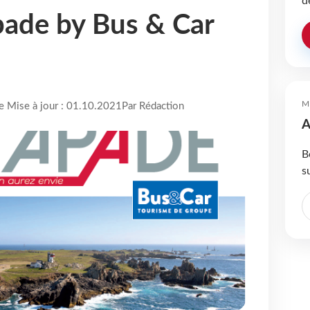
d
ade by Bus & Car
M
re Mise à jour : 01.10.2021
Par Rédaction
A
B
s