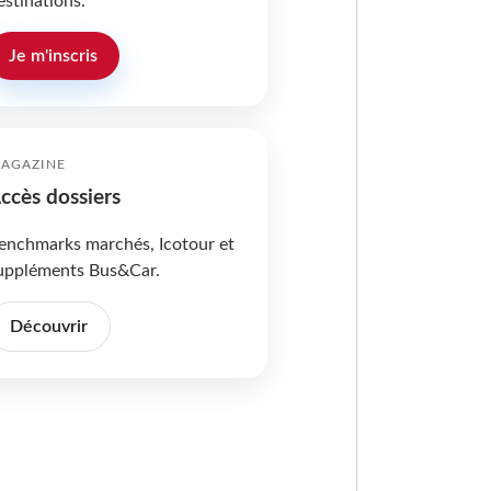
estinations.
Je m'inscris
AGAZINE
ccès dossiers
enchmarks marchés, Icotour et
uppléments Bus&Car.
Découvrir