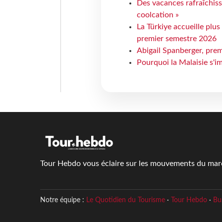
Des vacances rafraîchiss
coolcation »
La Türkiye accueille plus
premier semestre 2026
Abigail Spanberger, prem
Pourquoi la Malaisie s'i
Tour Hebdo vous éclaire sur les mouvements du march
Notre équipe :
Le Quotidien du Tourisme
·
Tour Hebdo
·
Bu