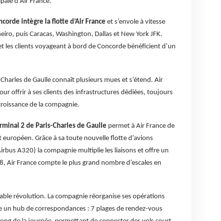
pale d'Air France.
corde intègre la flotte d’Air France
et s’envole à vitesse
eiro, puis Caracas, Washington, Dallas et New York JFK.
et les clients voyageant à bord de Concorde bénéficient d’un
-Charles de Gaulle connaît plusieurs mues et s’étend. Air
r offrir à ses clients des infrastructures dédiées, toujours
 croissance de la compagnie.
erminal 2 de Paris-Charles de Gaulle
permet à Air France de
uropéen. Grâce à sa toute nouvelle flotte d’avions
rbus A320) la compagnie multiplie les liaisons et offre un
8, Air France compte le plus grand nombre d’escales en
able révolution. La compagnie réorganise ses opérations
lle un hub de correspondances : 7 plages de rendez-vous