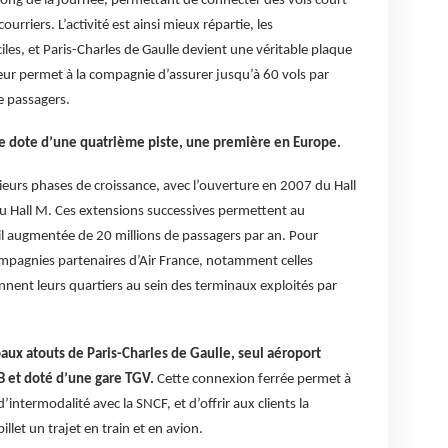
long de la journée, permettant de connecter des vols court
urriers. L’activité est ainsi mieux répartie, les
les, et Paris-Charles de Gaulle devient une véritable plaque
ur permet à la compagnie d’assurer jusqu’à 60 vols par
de passagers.
se dote d’une quatrième piste, une première en Europe.
sieurs phases de croissance, avec l’ouverture en 2007 du Hall
du Hall M. Ces extensions successives permettent au
eil augmentée de 20 millions de passagers par an. Pour
compagnies partenaires d’Air France, notamment celles
nent leurs quartiers au sein des terminaux exploités par
paux atouts de Paris-Charles de Gaulle, seul aéroport
B et doté d’une gare TGV.
Cette connexion ferrée permet à
intermodalité avec la SNCF, et d’offrir aux clients la
illet un trajet en train et en avion.