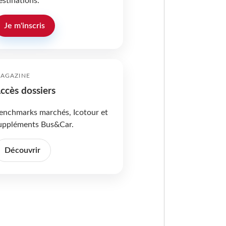
estinations.
Je m'inscris
AGAZINE
ccès dossiers
enchmarks marchés, Icotour et
uppléments Bus&Car.
Découvrir