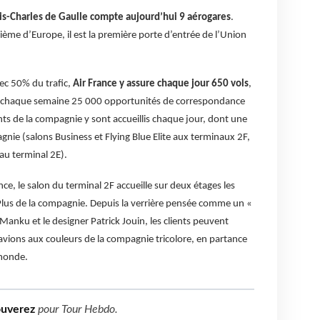
ris-Charles de Gaulle compte aujourd’hui 9 aérogares
.
ème d’Europe, il est la première porte d’entrée de l’Union
vec 50% du trafic,
Air France y assure chaque jour 650 vols
,
se chaque semaine 25 000 opportunités de correspondance
ts de la compagnie y sont accueillis chaque jour, dont une
agnie (salons Business et Flying Blue Elite aux terminaux 2F,
 au terminal 2E).
ce, le salon du terminal 2F accueille sur deux étages les
e Plus de la compagnie. Depuis la verrière pensée comme un «
t Manku et le designer Patrick Jouin, les clients peuvent
avions aux couleurs de la compagnie tricolore, en partance
 monde.
ouverez
pour
Tour Hebdo
.