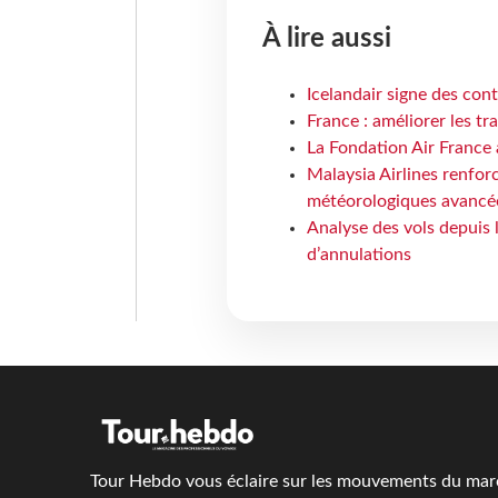
À lire aussi
Icelandair signe des con
France : améliorer les tr
La Fondation Air France 
Malaysia Airlines renforc
météorologiques avancé
Analyse des vols depuis 
d’annulations
Tour Hebdo vous éclaire sur les mouvements du march