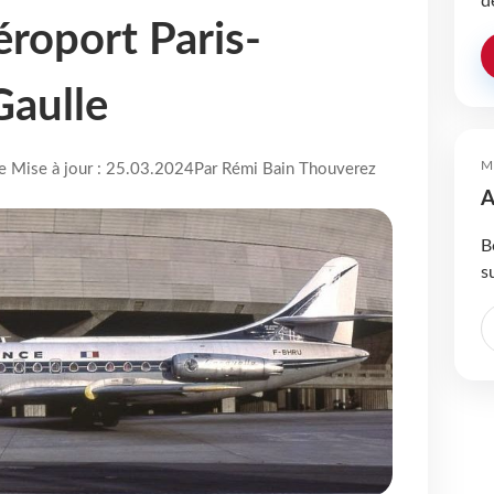
d
éroport Paris-
Gaulle
M
re Mise à jour : 25.03.2024
Par Rémi Bain Thouverez
A
B
s