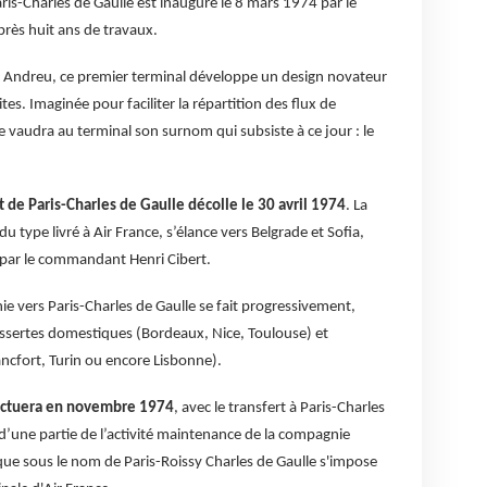
ris-Charles de Gaulle est inauguré le 8 mars 1974 par le
rès huit ans de travaux.
ul Andreu, ce premier terminal développe un design novateur
lites. Imaginée pour faciliter la répartition des flux de
e vaudra au terminal son surnom qui subsiste à ce jour : le
t de Paris-Charles de Gaulle décolle le 30 avril 1974
. La
u type livré à Air France, s’élance vers Belgrade et Sofia,
par le commandant Henri Cibert.
ie vers Paris-Charles de Gaulle se fait progressivement,
ssertes domestiques (Bordeaux, Nice, Toulouse) et
cfort, Turin ou encore Lisbonne).
ectuera en novembre 1974
, avec le transfert à Paris-Charles
 d’une partie de l’activité maintenance de la compagnie
que sous le nom de Paris-Roissy Charles de Gaulle s'impose