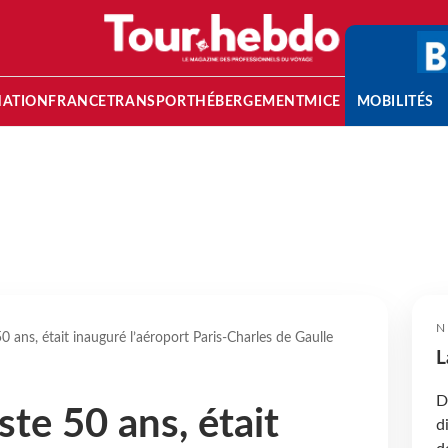
NATION
FRANCE
TRANSPORT
HÉBERGEMENT
MICE
MOBILITÉS
N
 50 ans, était inauguré l’aéroport Paris-Charles de Gaulle
L
D
uste 50 ans, était
d