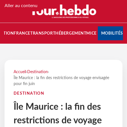
Aller au contenu
NATION
FRANCE
TRANSPORT
HÉBERGEMENT
MICE
MOBILITÉS
Accueil
›
Destination
›
Île Maurice : la fin des restrictions de voyage envisagée
pour fin juin
DESTINATION
Île Maurice : la fin des
restrictions de voyage