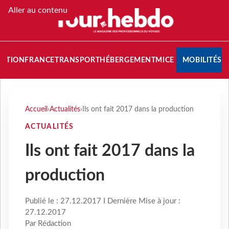
Aller au contenu
NATION
FRANCE
TRANSPORT
HÉBERGEMENT
MICE
MOBILITÉS
Accueil
›
Actualités
›
Ils ont fait 2017 dans la production
ACTUALITÉS
Ils ont fait 2017 dans la
production
Publié le : 27.12.2017 I Dernière Mise à jour :
27.12.2017
Par Rédaction