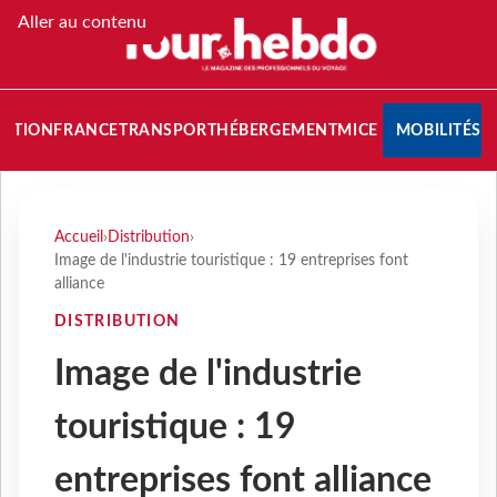
Aller au contenu
NATION
FRANCE
TRANSPORT
HÉBERGEMENT
MICE
MOBILITÉS
Accueil
›
Distribution
›
Image de l'industrie touristique : 19 entreprises font
alliance
DISTRIBUTION
Image de l'industrie
touristique : 19
entreprises font alliance