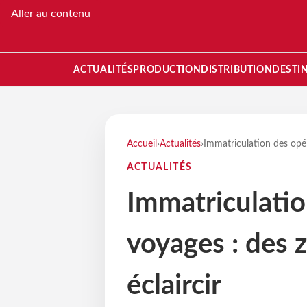
Aller au contenu
ACTUALITÉS
PRODUCTION
DISTRIBUTION
DESTI
Accueil
›
Actualités
›
Immatriculation des opéra
ACTUALITÉS
Immatriculatio
voyages : des z
éclaircir