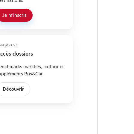
estinations.
Je m'inscris
AGAZINE
ccès dossiers
enchmarks marchés, Icotour et
uppléments Bus&Car.
Découvrir