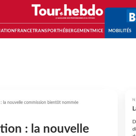
NATION
FRANCE
TRANSPORT
HÉBERGEMENT
MICE
MOBILITÉS
N
 : la nouvelle commission bientôt nommée
L
D
ion : la nouvelle
d