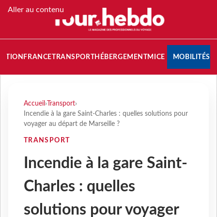
Aller au contenu
NATION
FRANCE
TRANSPORT
HÉBERGEMENT
MICE
MOBILITÉS
Accueil
›
Transport
›
Incendie à la gare Saint-Charles : quelles solutions pour
voyager au départ de Marseille ?
TRANSPORT
Incendie à la gare Saint-
Charles : quelles
solutions pour voyager