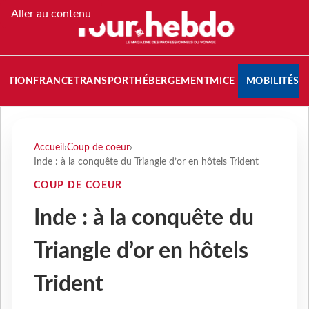
Aller au contenu
NATION
FRANCE
TRANSPORT
HÉBERGEMENT
MICE
MOBILITÉS
Accueil
›
Coup de coeur
›
Inde : à la conquête du Triangle d’or en hôtels Trident
COUP DE COEUR
Inde : à la conquête du
Triangle d’or en hôtels
Trident