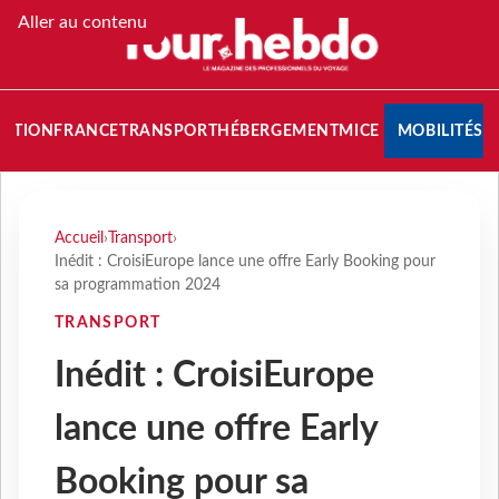
Aller au contenu
NATION
FRANCE
TRANSPORT
HÉBERGEMENT
MICE
MOBILITÉS
Accueil
›
Transport
›
Inédit : CroisiEurope lance une offre Early Booking pour
sa programmation 2024
TRANSPORT
Inédit : CroisiEurope
lance une offre Early
Booking pour sa