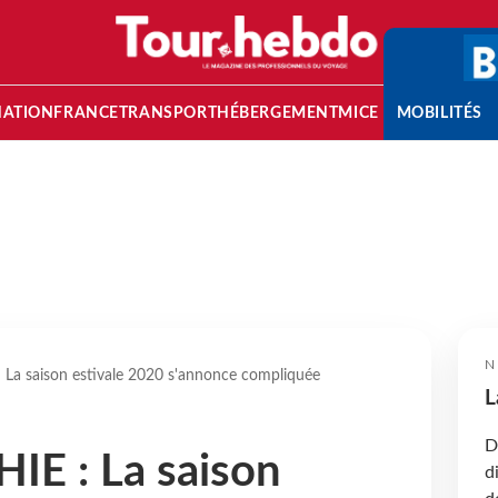
NATION
FRANCE
TRANSPORT
HÉBERGEMENT
MICE
MOBILITÉS
N
a saison estivale 2020 s'annonce compliquée
L
D
E : La saison
d