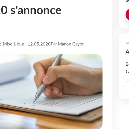
d
20 s'annonce
M
re Mise à jour : 12.05.2020
Par Manon Gayet
A
B
s