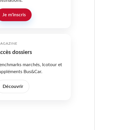
estinations.
Je m'inscris
AGAZINE
ccès dossiers
enchmarks marchés, Icotour et
uppléments Bus&Car.
Découvrir