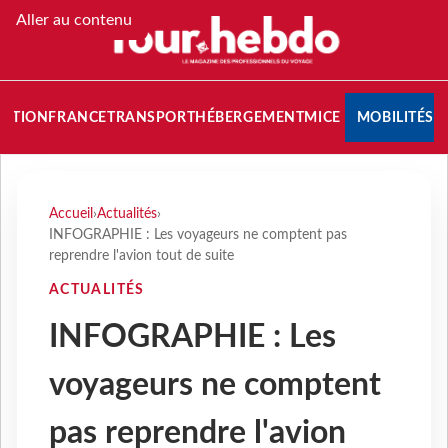
Aller au contenu
NATION
FRANCE
TRANSPORT
HÉBERGEMENT
MICE
MOBILITÉS
Accueil
›
Actualités
›
INFOGRAPHIE : Les voyageurs ne comptent pas
reprendre l'avion tout de suite
ACTUALITÉS
INFOGRAPHIE : Les
voyageurs ne comptent
pas reprendre l'avion