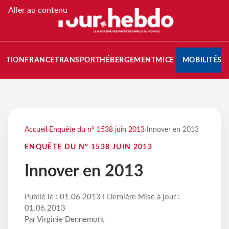
Aller au contenu
NATION
FRANCE
TRANSPORT
HÉBERGEMENT
MICE
MOBILITÉS
Accueil
›
Enquête du n° 1538 juin 2013
›
Innover en 2013
ENQUÊTE DU N° 1538 JUIN 2013
Innover en 2013
Publié le : 01.06.2013 I Dernière Mise à jour :
01.06.2013
Par Virginie Dennemont