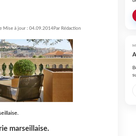
d
re Mise à jour : 04.09.2014
Par Rédaction
M
A
B
s
eillaise.
ie marseillaise.