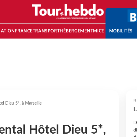
NATION
FRANCE
TRANSPORT
HÉBERGEMENT
MICE
MOBILITÉS
N
el Dieu 5*, à Marseille
L
D
ental Hôtel Dieu 5*,
d