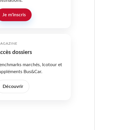
estinations.
Je m'inscris
AGAZINE
ccès dossiers
enchmarks marchés, Icotour et
uppléments Bus&Car.
Découvrir