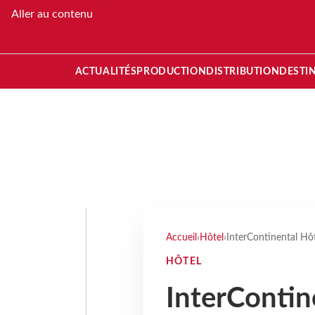
Aller au contenu
ACTUALITÉS
PRODUCTION
DISTRIBUTION
DESTI
Accueil
›
Hôtel
›
InterContinental Hôt
HÔTEL
InterContin