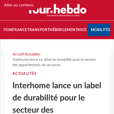
Aller au contenu
NATION
FRANCE
TRANSPORT
HÉBERGEMENT
MICE
MOBILITÉS
Accueil
›
Actualités
›
Interhome lance un label de durabilité pour le secteur
des appartements de vacances
ACTUALITÉS
Interhome lance un label
de durabilité pour le
secteur des